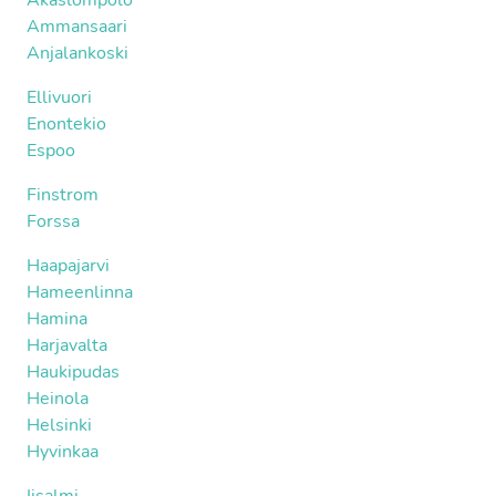
Akaslompolo
Ammansaari
Anjalankoski
Ellivuori
Enontekio
Espoo
Finstrom
Forssa
Haapajarvi
Hameenlinna
Hamina
Harjavalta
Haukipudas
Heinola
Helsinki
Hyvinkaa